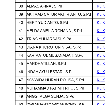
38
ALMAS AFINA , S.Pd
KLIK
39
AKHMAD CATUR AKHIRIANTO, S.Pd
KLIK
40
HERY YUDIANTO, S.Pd
KLIK
41
MELDA AMELIA ROHANA , S.Pd
KLIK
42
TRIAS YULIARSASI, S.Pd
KLIK
43
DIANA KHOROTUN NISA', S.Pd
KLIK
44
KARIMATUL MUSANADAH, S.Pd
KLIK
45
MARDHATILLAH, S.Pd
KLIK
46
INDAH AYU LESTARI, S.Pd
KLIK
47
NOVWIDA HIJRAH ROLISA, S.Pd
KLIK
48
MUHAMMAD FAHMI TRI K. , S.Pd
KLIK
49
ANGGI MEGA SENJA , S.Pd
KLIK
50
DWI ARIANTO WICAKSONO , S.E.
KLIK