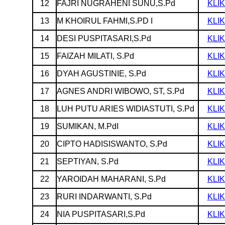
12
FAJRI NUGRAHENI SUNU,S.Pd
KLIK
13
M KHOIRUL FAHMI,S.PD I
KLIK
14
DESI PUSPITASARI,S.Pd
KLIK
15
FAIZAH MILATI, S.Pd
KLIK
16
DYAH AGUSTINIE, S.Pd
KLIK
17
AGNES ANDRI WIBOWO, ST, S.Pd
KLIK
18
LUH PUTU ARIES WIDIASTUTI, S.Pd
KLIK
19
SUMIKAN, M.PdI
KLIK
20
CIPTO HADISISWANTO, S.Pd
KLIK
21
SEPTIYAN, S.Pd
KLIK
22
YAROIDAH MAHARANI, S.Pd
KLIK
23
RURI INDARWANTI, S.Pd
KLIK
24
NIA PUSPITASARI,S.Pd
KLIK