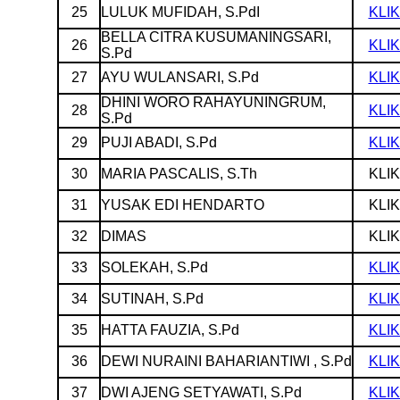
25
LULUK MUFIDAH, S.PdI
KLIK
BELLA CITRA KUSUMANINGSARI,
26
KLIK
S.Pd
27
AYU WULANSARI, S.Pd
KLIK
DHINI WORO RAHAYUNINGRUM,
28
KLIK
S.Pd
29
PUJI ABADI, S.Pd
KLIK
30
MARIA PASCALIS, S.Th
KLIK
31
YUSAK EDI HENDARTO
KLIK
32
DIMAS
KLIK
33
SOLEKAH, S.Pd
KLIK
34
SUTINAH, S.Pd
KLIK
35
HATTA FAUZIA, S.Pd
KLIK
36
DEWI NURAINI BAHARIANTIWI , S.Pd
KLIK
37
DWI AJENG SETYAWATI, S.Pd
KLIK